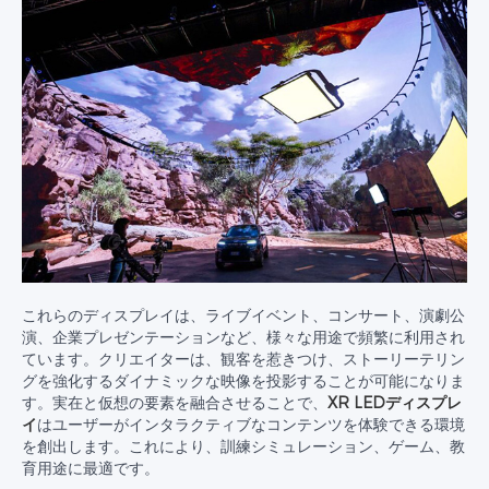
これらのディスプレイは、ライブイベント、コンサート、演劇公
演、企業プレゼンテーションなど、様々な用途で頻繁に利用され
ています。クリエイターは、観客を惹きつけ、ストーリーテリン
グを強化するダイナミックな映像を投影することが可能になりま
す。実在と仮想の要素を融合させることで、
XR LEDディスプレ
イ
はユーザーがインタラクティブなコンテンツを体験できる環境
を創出します。これにより、訓練シミュレーション、ゲーム、教
育用途に最適です。