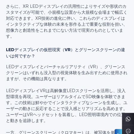
さらに、XR LEDディスプレイの汎用性によりサイズや形状のカ
スタマイズが可能で、小規模な設置から大規模な会場まで幅広く
対応できます。XR技術の進化に伴い、これらのディスプレイは
インタラクティブな体験の未来を形作る上で重要な役割を担い、
想像力と創造性をこれまでにない方法で現実のものとしていま
す。
LEDディスプレイの仮想現実（VR）とグリーンスクリーンの違
いは何ですか？
LEDディスプレイとバーチャルリアリティ（VR）、グリーンス
クリーンはいずれも没入型の視覚体験を生み出すために使用され
ますが、その機能は異なります。
LEDディスプレイVRは高解像度LEDスクリーンを活用し、没入
型環境を再現。ユーザーはリアルタイムで3D映像を体験できま
す。この技術は鮮やかでインタラクティブなシーンを生成し、ユ
ーザーの動きに反応することで没入感とリアリズムを高めます。
ユーザーはVRヘッドセットを装着し、LED照明環境内での位置
と動きを追跡します。
一方、グリーンスクリーン（クロマキー）は、被写体を単色の緑