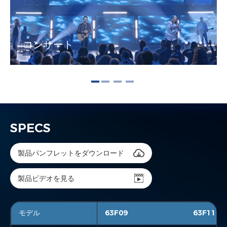
コンサート
SPECS
製品パンフレットをダウンロード
製品ビデオを見る
モデル
63F09
63F09
63F11
63F11