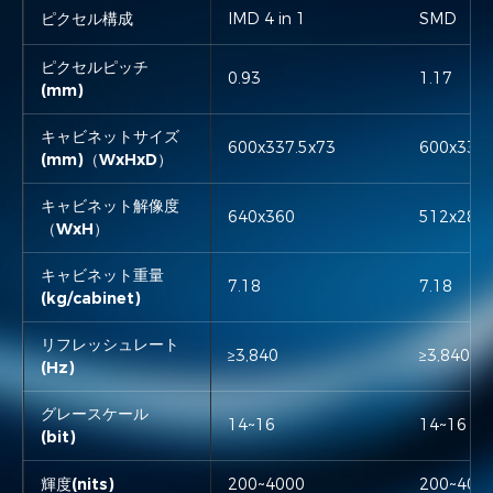
ピクセル構成
IMD 4 in 1
IMD 4 in 1
SMD
SMD
ピクセルピッチ
0.93
0.93
1.17
1.17
(mm)
キャビネットサイズ
600x337.5x73
600x337.5x73
600x337.
600x337.
(mm)（WxHxD）
キャビネット解像度
640x360
640x360
512x288
512x288
（WxH）
キャビネット重量
7.18
7.18
7.18
7.18
(kg/cabinet)
リフレッシュレート
≥3,840
≥3,840
≥3,840
≥3,840
(Hz)
グレースケール
14~16
14~16
14~16
14~16
(bit)
輝度(nits)
200~4000
200~4000
200~400
200~400