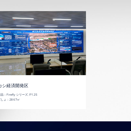
カシ経済開発区
製品：
Firefly シリーズ, P1.25
ばしょ：
28.67㎡