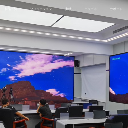
製品一覧
ソリューション
実績
ニュース
サポート
MIP
SMD
Rental
Creative
DOOH
All-
会議向けソリューション
会議室
会社のニュース
サービス
制御センター向けソリューション
制御センター
イベント
ダウンロー
商業向けソリューション
政府
ブログ
ビデオ
スタジオ向けソリューション
企業
Navigator シリーズ
Megaシリーズ-COB
Fireflyシリーズ-COB
教育向けソリューション
商業
クリエイティブ向けソリューション
撮影スタジオ
教育