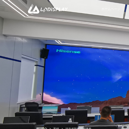
ホームページ
COB
Black Elves シリーズ-COB
Guardシリーズ
実績
河北省刑務所管理局