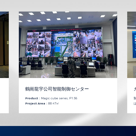
鶴崗龍宇公司智能制御センター
Product：
Magic cube series, P1.56
Project Area：
88.47㎡