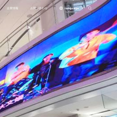
企業情報
お問い合わせ
Language
in-One
企業情報
ド
受賞歴と認証
Vision シリーズ-COB
Butterflyシリーズ - COB