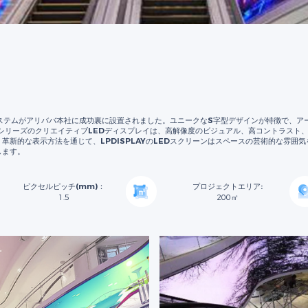
レイシステムがアリババ本社に成功裏に設置されました。ユニークなS字型デザインが特徴で、
lexシリーズのクリエイティブLEDディスプレイは、高解像度のビジュアル、高コントラス
革新的な表示方法を通じて、LPDISPLAYのLEDスクリーンはスペースの芸術的な雰囲
します。
ピクセルピッチ(mm)：
プロジェクトエリア:
1.5
200㎡