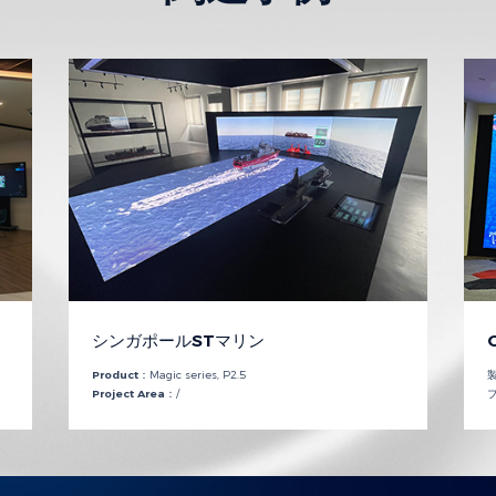
シンガポールSTマリン
Product：
Magic series, P2.5
Project Area：
/