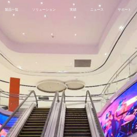
製品一覧
ソリューション
実績
ニュース
サポート
MIP
SMD
Rental
Creative
DOOH
All-
会議向けソリューション
会議室
会社のニュース
サービス
制御センター向けソリューション
制御センター
イベント
ダウンロー
商業向けソリューション
政府
ブログ
ビデオ
スタジオ向けソリューション
企業
Navigator シリーズ
Megaシリーズ-COB
Fireflyシリーズ-COB
教育向けソリューション
商業
クリエイティブ向けソリューション
撮影スタジオ
教育