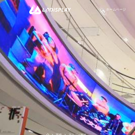
ホームページ
COB
Black Elves シリーズ-COB
Guardシリーズ
実績
アリババ本社